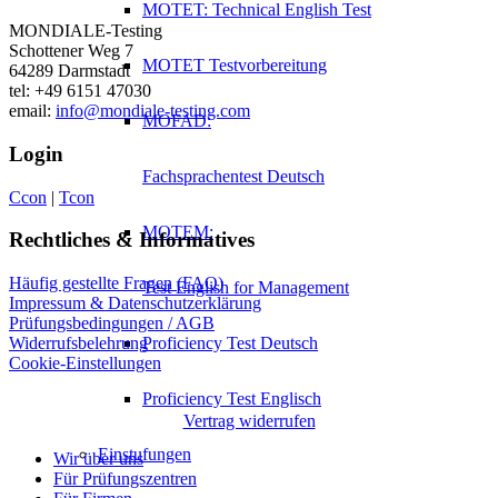
MOTET: Technical English Test
MONDIALE-Testing
Schottener Weg 7
MOTET Testvorbereitung
64289 Darmstadt
tel: +49 6151 47030
email:
info@mondiale-testing.com
MOFAD:
Login
Fachsprachentest Deutsch
Ccon
|
Tcon
MOTEM:
Rechtliches & Informatives
Häufig gestellte Fragen (FAQ)
Test English for Management
Impressum & Datenschutzerklärung
Prüfungsbedingungen / AGB
Proficiency Test Deutsch
Widerrufsbelehrung
Cookie-Einstellungen
Proficiency Test Englisch
Vertrag widerrufen
Einstufungen
Wir über uns
Für Prüfungszentren