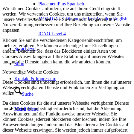
PlacementPlus Spanisch
Wir können Cookies anfordern, die auf Ihrem Gerät eingestellt
werden. Wir verwenden Cookies, um uns mitzuteilen, wenn Sie
MONDIALE Diagnostic Test Aviation English
unsere Websites besuchen, wie Sie mit uns interagieren, Ihre
Nutzererfahrung verbessern und Ihre Beziehung zu unserer Website
anpassen.
ICAO Level 4
Klicken Sie auf die verschiedenen Kategorienüberschriften, um
mehr zu erfahren. Sie können auch einige Ihrer Einstellungen
Sprachlevel
ändern. Beachten Sie, dass das Blockieren einiger Arten von
Cookies Auswirkungen auf Ihre Erfahrung auf unseren Websites
und auf die Dienste haben kann, die wir anbieten können.
Shop
Notwendige Website Cookies
Kontakt & Impressum
Diese Cookies sind unbedingt erforderlich, um Ihnen die auf unserer
Webseite verfügbaren Dienste und Funktionen zur Verfügung zu
stellen.
Suche
Da diese Cookies für die auf unserer Webseite verfügbaren Dienste
und Funktionen unbedingt erforderlich sind, hat die Ablehnung
Menü
Menü
Auswirkungen auf die Funktionsweise unserer Webseite. Sie
können Cookies jederzeit blockieren oder löschen, indem Sie Ihre
Browsereinstellungen ändern und das Blockieren aller Cookies auf
dieser Webseite erzwingen. Sie werden jedoch immer aufgefordert,