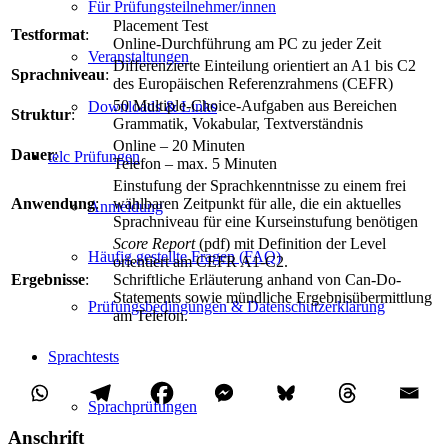
Für Prüfungsteilnehmer/innen
Placement Test
Testformat
:
Online-Durchführung am PC zu jeder Zeit
Veranstaltungen
Differenzierte Einteilung orientiert an A1 bis C2
Sprachniveau
:
des Europäischen Referenzrahmens (CEFR)
50 Multiple-Choice-Aufgaben aus Bereichen
Downloads & Links
Struktur
:
Grammatik, Vokabular, Textverständnis
Online – 20 Minuten
Dauer
:
telc Prüfungen
Telefon – max. 5 Minuten
Einstufung der Sprachkenntnisse zu einem frei
Anwendung
:
wählbaren Zeitpunkt für alle, die ein aktuelles
Anmeldung
Sprachniveau für eine Kurseinstufung benötigen
Score Report
(pdf) mit Definition der Level
Häufig gestellte Fragen (FAQ)
orientiert am CEFR A1-C2.
Ergebnisse
:
Schriftliche Erläuterung anhand von Can-Do-
Statements sowie mündliche Ergebnisübermittlung
Prüfungsbedingungen & Datenschutzerklärung
am Telefon.
Sprachtests
Sprachprüfungen
Anschrift