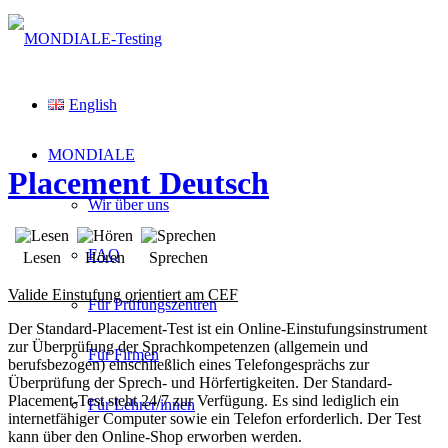
English
MONDIALE
Placement Deutsch
Wir über uns
FAQ
Lesen
Hören
Sprechen
Valide Einstufung orientiert am CEF
Für Prüfungszentren
Der Standard-Placement-Test ist ein Online-Einstufungsinstrument
zur Überprüfung der Sprachkompetenzen (allgemein und
Für Firmen
berufsbezogen) einschließlich eines Telefongesprächs zur
Überprüfung der Sprech- und Hörfertigkeiten. Der Standard-
Placement-Test steht 24/7 zur Verfügung. Es sind lediglich ein
Für Lehrer/innen
internetfähiger Computer sowie ein Telefon erforderlich. Der Test
kann über den Online-Shop erworben werden.